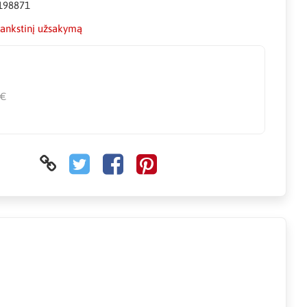
198871
šankstinį užsakymą
€
 €