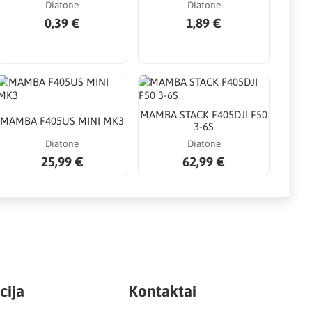
Diatone
Diatone
0,39 €
1,89 €
MAMBA STACK F405DJI F50
MAMBA F405US MINI MK3
3-6S
Diatone
Diatone
25,99 €
62,99 €
cija
Kontaktai