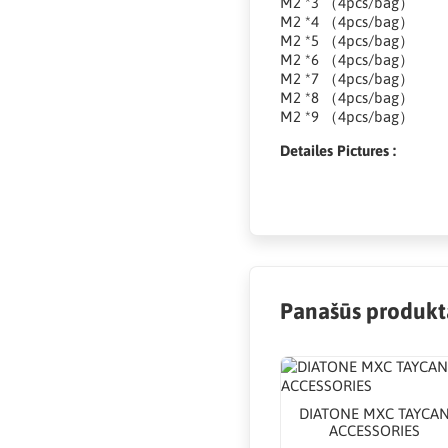
M2 *3 （4pcs/bag）
M2 *4 （4pcs/bag）
M2 *5 （4pcs/bag）
M2 *6 （4pcs/bag）
M2 *7 （4pcs/bag）
M2 *8 （4pcs/bag）
M2 *9 （4pcs/bag）
Detailes Pictures :
Panašūs produkt
DIATONE MXC TAYCA
ACCESSORIES