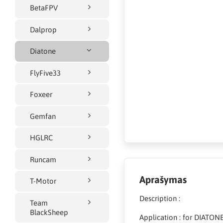
BetaFPV
Dalprop
Diatone
FlyFive33
Foxeer
Gemfan
HGLRC
Runcam
Aprašymas
T-Motor
Description :
Team
BlackSheep
Application : for DIATON