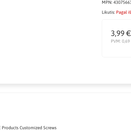
MPN:
4307566
Likutis:
Pagal i
3,99 
PVM:
0,69
E Products Customized Screws