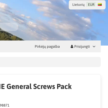
Lietuvių
EUR
Pirkėjų pagalba
Prisijungti
E General Screws Pack
98871