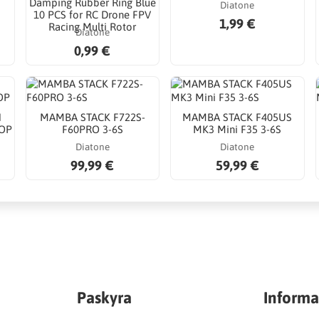
Damping Rubber Ring Blue
Diatone
10 PCS for RC Drone FPV
1,99 €
Racing Multi Rotor
Diatone
0,99 €
N
MAMBA STACK F722S-
MAMBA STACK F405US
OP
F60PRO 3-6S
MK3 Mini F35 3-6S
Diatone
Diatone
99,99 €
59,99 €
Paskyra
Informa