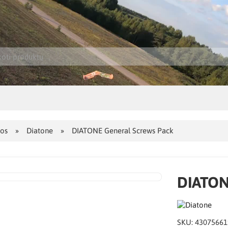
jos
Diatone
DIATONE General Screws Pack
DIATON
SKU:
43075661