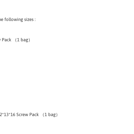
e following sizes :
ew Pack （1 bag）
*12*13*16 Screw Pack （1 bag）