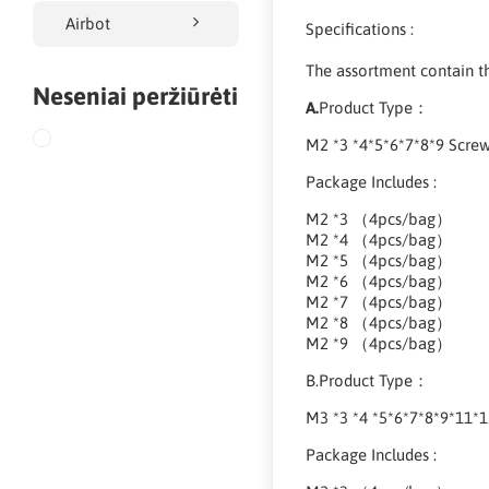
Airbot
Specifications :
The assortment contain th
Neseniai peržiūrėti
A.
Product Type：
M2 *3 *4*5*6*7*8*9 Scr
Package Includes :
M2 *3 （4pcs/bag）
M2 *4 （4pcs/bag）
M2 *5 （4pcs/bag）
M2 *6 （4pcs/bag）
M2 *7 （4pcs/bag）
M2 *8 （4pcs/bag）
M2 *9 （4pcs/bag）
B.Product Type：
M3 *3 *4 *5*6*7*8*9*11
Package Includes :