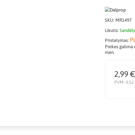
SKU:
MR1497
Likutis:
Sandėly
P
Pristatymas:
Prekes galima u
mėn.
2,99 
PVM:
0,52