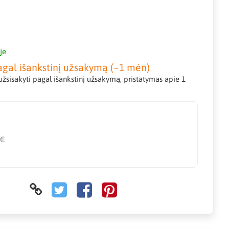
je
agal išankstinį užsakymą (~1 mėn)
žsisakyti pagal išankstinį užsakymą, pristatymas apie 1
€
 €