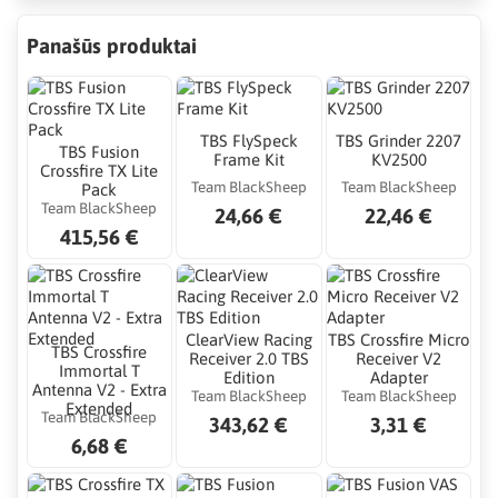
Panašūs produktai
TBS FlySpeck
TBS Grinder 2207
TBS Fusion
Frame Kit
KV2500
Crossfire TX Lite
Team BlackSheep
Team BlackSheep
Pack
Team BlackSheep
24,66 €
22,46 €
415,56 €
ClearView Racing
TBS Crossfire Micro
TBS Crossfire
Receiver 2.0 TBS
Receiver V2
Immortal T
Edition
Adapter
Antenna V2 - Extra
Team BlackSheep
Team BlackSheep
Extended
Team BlackSheep
343,62 €
3,31 €
6,68 €