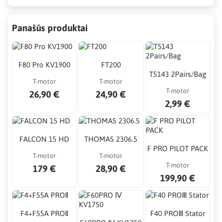
Panašūs produktai
F80 Pro KV1900
FT200
T5143 2Pairs/Bag
T-motor
T-motor
T-motor
26,90 €
24,90 €
2,99 €
FALCON 15 HD
THOMAS 2306.5
F PRO PILOT PACK
T-motor
T-motor
T-motor
179 €
28,90 €
199,90 €
F4+F55A PROⅡ
F40 PROⅢ Stator