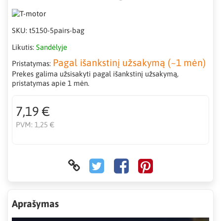
SKU:
t5150-5pairs-bag
Likutis:
Sandėlyje
Pagal išankstinį užsakymą (~1 mėn)
Pristatymas:
Prekes galima užsisakyti pagal išankstinį užsakymą,
pristatymas apie 1 mėn.
7,19 €
PVM:
1,25 €
Aprašymas