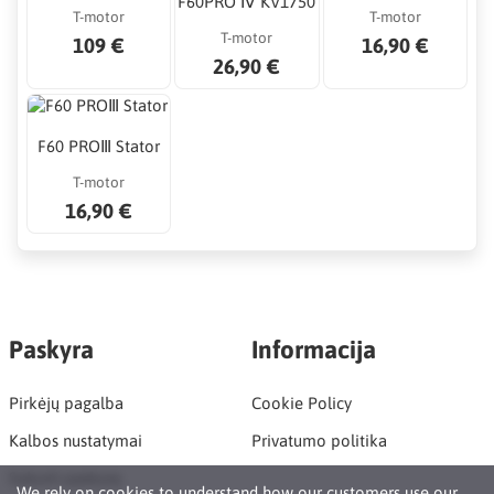
F60PRO Ⅳ KV1750
T-motor
T-motor
T-motor
109 €
16,90 €
26,90 €
F60 PROⅢ Stator
T-motor
16,90 €
Paskyra
Informacija
Pirkėjų pagalba
Cookie Policy
Kalbos nustatymai
Privatumo politika
Sukurti paskyrą
We rely on
cookies
to understand how our customers use our