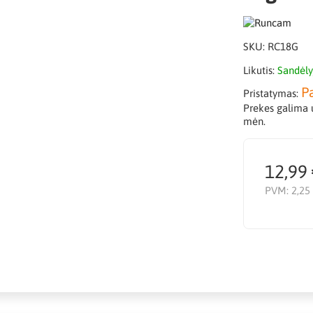
SKU:
RC18G
Likutis:
Sandėly
P
Pristatymas:
Prekes galima u
mėn.
12,99
PVM:
2,25