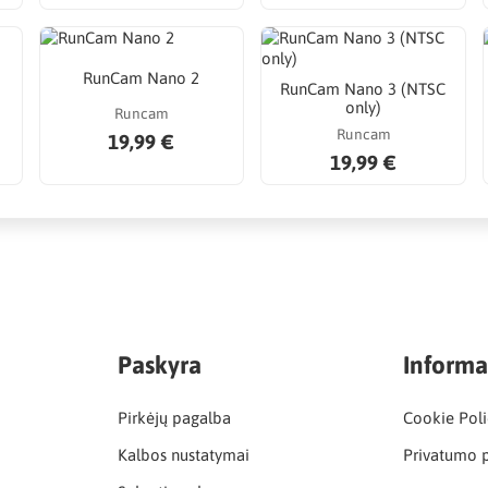
2
RunCam Nano 2
RunCam Nano 3 (NTSC
only)
Runcam
Runcam
19,99 €
19,99 €
Paskyra
Informa
Pirkėjų pagalba
Cookie Poli
Kalbos nustatymai
Privatumo p