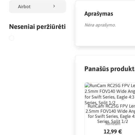
Airbot
Aprašymas
Nėra aprašymo.
Neseniai peržiūrėti
Panašūs produkt
RunCam RC25G FPV Le
2.5mm FOV140 Wide An
for Swift Series, Eagle 4
Series, Split 1/2
Runcam
12,99 €