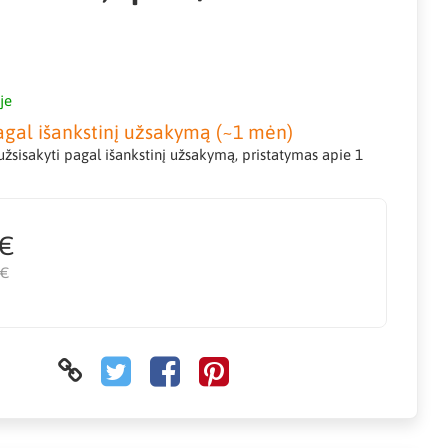
je
agal išankstinį užsakymą (~1 mėn)
žsisakyti pagal išankstinį užsakymą, pristatymas apie 1
 €
 €