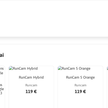
ai
RunCam Hybrid
RunCam 5 Orange
ns
Runcam
Runcam
gle
119 €
119 €
:3