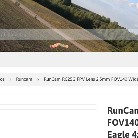
jos
Runcam
RunCam RC25G FPV Lens 2.5mm FOV140 Wide Angl
RunCam
FOV140 
Eagle 4: