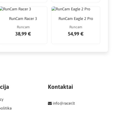
RunCam Racer 3
RunCam Eagle 2 Pro
Runcam
Runcam
38,99 €
54,99 €
cija
Kontaktai
cy
info@racer.lt
olitika