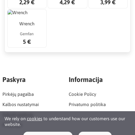
2,29 €
4,29 €
3,99 €
Wrench
Gemfan
5 €
Paskyra
Informacija
Pirkėjų pagalba
Cookie Policy
Kalbos nustatymai
Privatumo politika
Sukurti paskyrą
We rely on
cookies
to understand how our customers use our
website.
Prisijungti