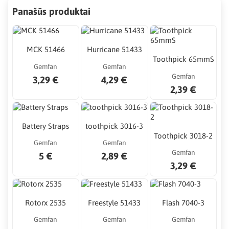
Panašūs produktai
MCK 51466
Hurricane 51433
Toothpick 65mmS
Gemfan
Gemfan
Gemfan
3,29 €
4,29 €
2,39 €
Battery Straps
toothpick 3016-3
Toothpick 3018-2
Gemfan
Gemfan
Gemfan
5 €
2,89 €
3,29 €
Rotorx 2535
Freestyle 51433
Flash 7040-3
Gemfan
Gemfan
Gemfan