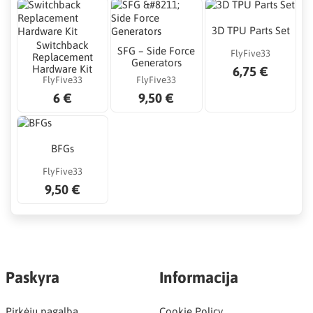
3D TPU Parts Set
Switchback
SFG – Side Force
FlyFive33
Replacement
Generators
Hardware Kit
6,75 €
FlyFive33
FlyFive33
6 €
9,50 €
BFGs
FlyFive33
9,50 €
Paskyra
Informacija
Pirkėjų pagalba
Cookie Policy