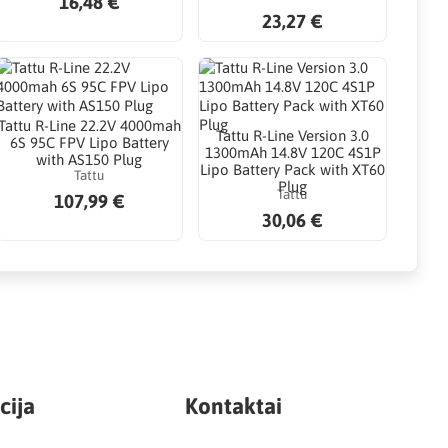
16,48 €
23,27 €
Tattu R-Line 22.2V 4000mah
Tattu R-Line Version 3.0
6S 95C FPV Lipo Battery
1300mAh 14.8V 120C 4S1P
with AS150 Plug
Lipo Battery Pack with XT60
Tattu
Plug
Tattu
107,99 €
30,06 €
cija
Kontaktai