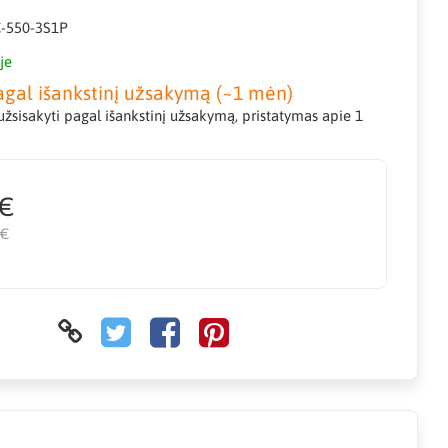
C-550-3S1P
je
agal išankstinį užsakymą (~1 mėn)
žsisakyti pagal išankstinį užsakymą, pristatymas apie 1
 €
 €