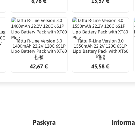
6,78 €
13,57 €
20C
Tattu R-Line Version 3.0
Tattu R-Line Version 3.0
y
1400mAh 22.2V 120C 6S1P
1550mAh 22.2V 120C 6S1P
Lipo Battery Pack with XT60
Lipo Battery Pack with XT60
Plug
Plug
Tattu
Tattu
42,67 €
45,58 €
Paskyra
Informa