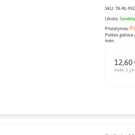
SKU:
TA-RL-95
Likutis:
Sandėly
P
Pristatymas:
Prekes galima u
mėn.
12,60
PVM:
2,19