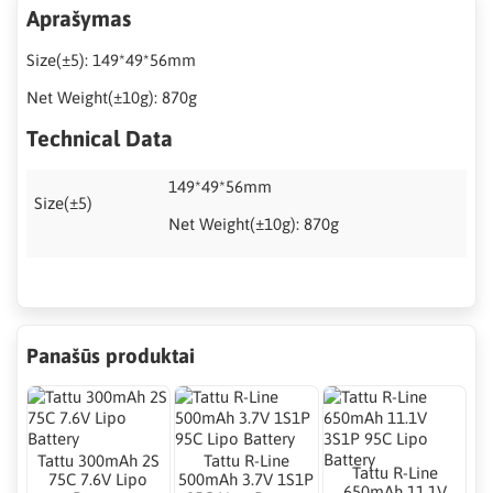
Aprašymas
Size(±5): 149*49*56mm
Net Weight(±10g): 870g
Technical Data
149*49*56mm
Size(±5)
Net Weight(±10g): 870g
Panašūs produktai
Tattu 300mAh 2S
Tattu R-Line
Tattu R-Line
75C 7.6V Lipo
500mAh 3.7V 1S1P
650mAh 11.1V