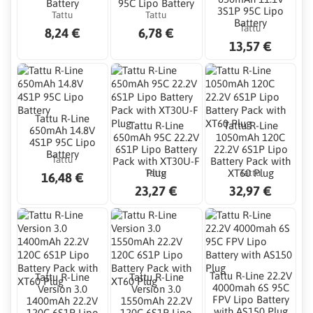
Battery
95C Lipo Battery
3S1P 95C Lipo
Tattu
Tattu
Battery
Tattu
8,24 €
6,78 €
13,57 €
Tattu R-Line
Tattu R-Line
Tattu R-Line
650mAh 14.8V
650mAh 95C 22.2V
1050mAh 120C
4S1P 95C Lipo
6S1P Lipo Battery
22.2V 6S1P Lipo
Battery
Tattu
Pack with XT30U-F
Battery Pack with
Tattu
Tattu
Plug
XT60 Plug
16,48 €
23,27 €
32,97 €
Tattu R-Line 22.2V
Tattu R-Line
Tattu R-Line
4000mah 6S 95C
Version 3.0
Version 3.0
FPV Lipo Battery
1400mAh 22.2V
1550mAh 22.2V
with AS150 Plug
120C 6S1P Lipo
120C 6S1P Lipo