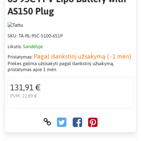
AS150 Plug
SKU:
TA-RL-95C-5100-6S1P
Likutis:
Sandėlyje
Pagal išankstinį užsakymą (~1 mėn)
Pristatymas:
Prekes galima užsisakyti pagal išankstinį užsakymą,
pristatymas apie 1 mėn.
131,91 €
PVM:
22,89 €