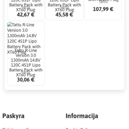
Tattu
Battery Pack with
Battery Pack with
Tattu
Tattu
107,99 €
XT60 Plug
XT60 Plug
42,67 €
45,58 €
Tattu R-Line
Version 3.0
1300mAh 14.8V
120C 4S1P Lipo
Battery Pack with
Tattu
XT60 Plug
30,06 €
Paskyra
Informacija