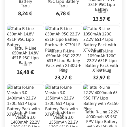
Battery
95C Lipo Battery
3S1P 95C Lipo
Tattu
Tattu
Battery
Tattu
8,24 €
6,78 €
13,57 €
Tattu R-Line
Tattu R-Line
Tattu R-Line
650mAh 14.8V
650mAh 95C 22.2V
1050mAh 120C
4S1P 95C Lipo
6S1P Lipo Battery
22.2V 6S1P Lipo
Battery
Tattu
Pack with XT30U-F
Battery Pack with
Tattu
Tattu
Plug
XT60 Plug
16,48 €
23,27 €
32,97 €
Tattu R-Line 22.2V
Tattu R-Line
Tattu R-Line
4000mah 6S 95C
Version 3.0
Version 3.0
FPV Lipo Battery
1400mAh 22.2V
1550mAh 22.2V
with AS150 Plug
120C 6S1P Lipo
120C 6S1P Lipo