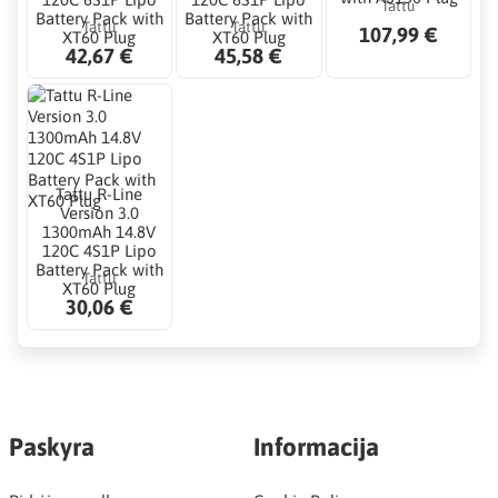
Tattu
Battery Pack with
Battery Pack with
Tattu
Tattu
107,99 €
XT60 Plug
XT60 Plug
42,67 €
45,58 €
Tattu R-Line
Version 3.0
1300mAh 14.8V
120C 4S1P Lipo
Battery Pack with
Tattu
XT60 Plug
30,06 €
Paskyra
Informacija