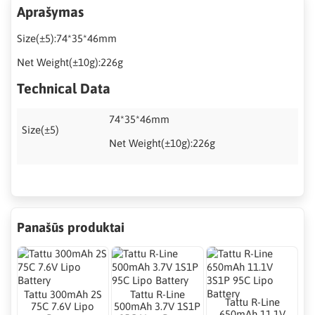
Aprašymas
Size(±5):74*35*46mm
Net Weight(±10g):226g
Technical Data
74*35*46mm
Size(±5)
Net Weight(±10g):226g
Panašūs produktai
Tattu 300mAh 2S
Tattu R-Line
Tattu R-Line
75C 7.6V Lipo
500mAh 3.7V 1S1P
650mAh 11.1V