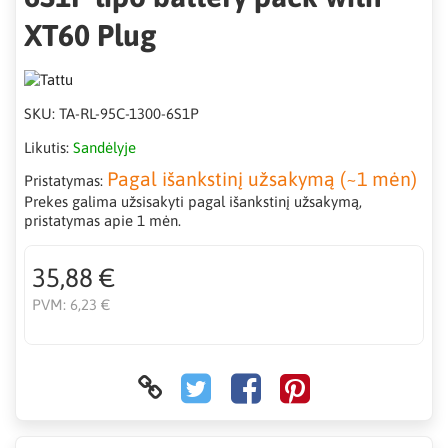
XT60 Plug
SKU:
TA-RL-95C-1300-6S1P
Likutis:
Sandėlyje
Pagal išankstinį užsakymą (~1 mėn)
Pristatymas:
Prekes galima užsisakyti pagal išankstinį užsakymą,
pristatymas apie 1 mėn.
35,88 €
PVM:
6,23 €