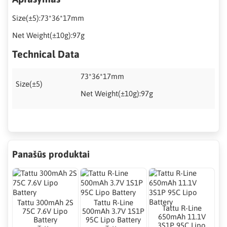
Size(±5):73*36*17mm
Net Weight(±10g):97g
Technical Data
73*36*17mm
Size(±5)
Net Weight(±10g):97g
Panašūs produktai
Tattu 300mAh 2S
Tattu R-Line
Tattu R-Line
75C 7.6V Lipo
500mAh 3.7V 1S1P
650mAh 11.1V
Battery
95C Lipo Battery
3S1P 95C Lipo