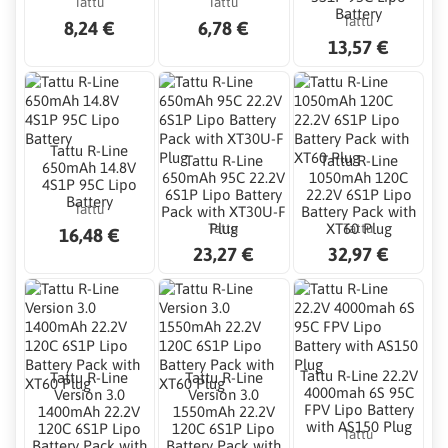
Tattu
Tattu
Battery
Tattu
8,24 €
6,78 €
13,57 €
Tattu R-Line
Tattu R-Line
Tattu R-Line
650mAh 14.8V
650mAh 95C 22.2V
1050mAh 120C
4S1P 95C Lipo
6S1P Lipo Battery
22.2V 6S1P Lipo
Battery
Tattu
Pack with XT30U-F
Battery Pack with
Tattu
Tattu
Plug
XT60 Plug
16,48 €
23,27 €
32,97 €
Tattu R-Line 22.2V
Tattu R-Line
Tattu R-Line
4000mah 6S 95C
Version 3.0
Version 3.0
FPV Lipo Battery
1400mAh 22.2V
1550mAh 22.2V
with AS150 Plug
120C 6S1P Lipo
120C 6S1P Lipo
Tattu
Battery Pack with
Battery Pack with