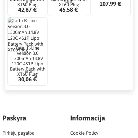
Tattu
Tattu
107,99 €
XT60 Plug
XT60 Plug
42,67 €
45,58 €
Tattu R-Line
Version 3.0
1300mAh 14.8V
120C 4S1P Lipo
Battery Pack with
Tattu
XT60 Plug
30,06 €
Paskyra
Informacija
Pirkėjų pagalba
Cookie Policy