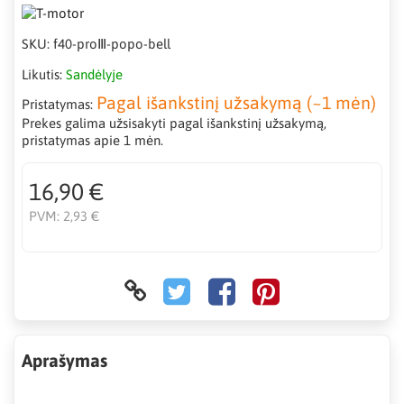
SKU:
f40-proⅢ-popo-bell
Likutis:
Sandėlyje
Pagal išankstinį užsakymą (~1 mėn)
Pristatymas:
Prekes galima užsisakyti pagal išankstinį užsakymą,
pristatymas apie 1 mėn.
16,90 €
PVM:
2,93 €
Aprašymas