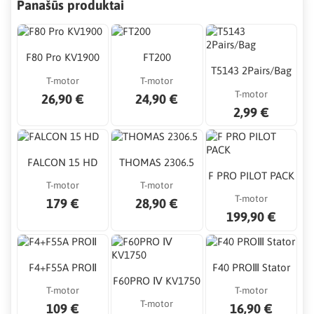
Panašūs produktai
F80 Pro KV1900
FT200
T5143 2Pairs/Bag
T-motor
T-motor
T-motor
26,90 €
24,90 €
2,99 €
FALCON 15 HD
THOMAS 2306.5
F PRO PILOT PACK
T-motor
T-motor
T-motor
179 €
28,90 €
199,90 €
F4+F55A PROⅡ
F40 PROⅢ Stator
F60PRO Ⅳ KV1750
T-motor
T-motor
T-motor
109 €
16,90 €