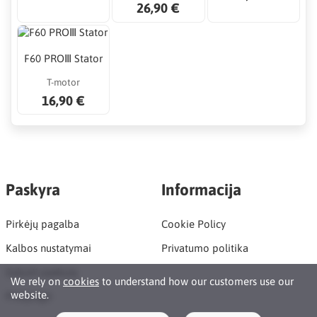
26,90 €
F60 PROⅢ Stator
T-motor
16,90 €
Paskyra
Informacija
Pirkėjų pagalba
Cookie Policy
Kalbos nustatymai
Privatumo politika
Sukurti paskyrą
We rely on
cookies
to understand how our customers use our
website.
Prisijungti