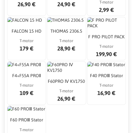
T-motor
26,90 €
24,90 €
2,99 €
FALCON 15 HD
THOMAS 2306.5
F PRO PILOT PACK
T-motor
T-motor
T-motor
179 €
28,90 €
199,90 €
F4+F55A PROⅡ
F40 PROⅢ Stator
F60PRO Ⅳ KV1750
T-motor
T-motor
T-motor
109 €
16,90 €
26,90 €
F60 PROⅢ Stator
T-motor