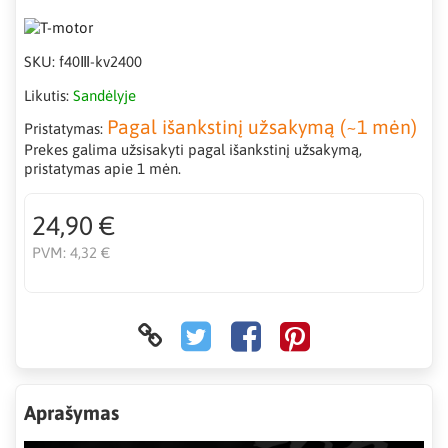
SKU:
f40Ⅲ-kv2400
Likutis:
Sandėlyje
Pagal išankstinį užsakymą (~1 mėn)
Pristatymas:
Prekes galima užsisakyti pagal išankstinį užsakymą,
pristatymas apie 1 mėn.
24,90 €
PVM:
4,32 €
Aprašymas